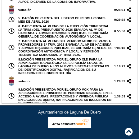
ALFOZ. DICTAMEN DE LA COMISIÓN INFORMATIVA.
votación
0:28:31
5. DACIÓN DE CUENTA DEL LISTADO DE RESOLUCIONES
0:29:38
MES DE ABRIL 2026
6. DAR CUENTA AL PLENO DE LA EJECUCIÓN TRIMESTRAL
(1º TRIM.) DEL PRESUPUESTO 2026 ENVIADA AL Mº DE
0:55:56
HACIENDA Y ADMINISTRACIONES PÚBLICAS, SECRETARÍA
GENERAL DE COORDINACIÓN AUTONÓMICA Y LOCAL.
7. DAR CUENTA AL PLENO DEL PERIODO MEDIO DE PAGO A
PROVEEDORES 1º TRIM. 2026 ENVIADA AL Mº DE HACIENDA
Y ADMINISTRACIONES PÚBLICAS, SECRETARÍA GENERAL DE
1:06:49
COORDINACIÓN AUTONÓMICA Y LOCAL Y REMISIÓN
TELEMÁTICA MOROSIDAD 1º TRIM. 2026.
8.MOCIÓN PRESENTADA POR EL GRUPO XLD PARA LA
ADAPTACIÓN TECNOLÓGICA DE LA POLICÍA LOCAL DE
LAGUNA DE DUERO A LOS NUEVOS SISTEMAS ESTATALES
1:18:22
DE IDENTIFICACIÓN DIGITAL, RATIFICACIÓN DE SU
INCLUSIÓN EN EL ORDEN DEL DÍA.
votación
1:26:32
9.MOCIÓN PRESENTADA POR EL GRUPO VOX PARA LA
APLICACIÓN DEL PRINCIPIO DE PRIORIDAD NACIONAL EN EL
ACCESO A AYUDAS, PRESTACIONES Y VIVIENDA PÚBLICA
1:36:53
EN LAGUNA DE DUERO, RATIFICACIÓN DE SU INCLUSIÓN EN
EL ORDEN DEL DÍA.
votación
2:05:26
Ayuntamiento de Laguna De Duero
10.MOCIÓN IU-PODEMOS PARA GARANTIZAR LA INCLUSIÓN
DE LAS PERSONAS SORDAS EN LOS ACTOS Y EVENTOS
2:06:34
ORGANIZADOS POR EL AYUNTAMIENTO DE LAGUNA DE
DUERO, RATIFICACIÓN DE SU INCLUSIÓN EN EL ORDEN DÍA.
votación
2:34:55