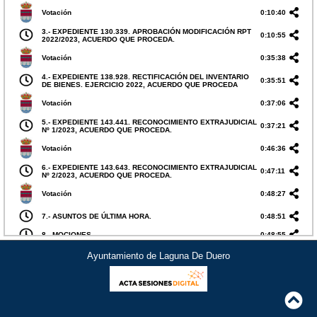
Votación
0:10:40
3.- EXPEDIENTE 130.339. APROBACIÓN MODIFICACIÓN RPT
0:10:55
2022/2023, ACUERDO QUE PROCEDA.
Votación
0:35:38
4.- EXPEDIENTE 138.928. RECTIFICACIÓN DEL INVENTARIO
0:35:51
DE BIENES. EJERCICIO 2022, ACUERDO QUE PROCEDA
Votación
0:37:06
5.- EXPEDIENTE 143.441. RECONOCIMIENTO EXTRAJUDICIAL
0:37:21
Nº 1/2023, ACUERDO QUE PROCEDA.
Votación
0:46:36
6.- EXPEDIENTE 143.643. RECONOCIMIENTO EXTRAJUDICIAL
0:47:11
Nº 2/2023, ACUERDO QUE PROCEDA.
Votación
0:48:27
7.- ASUNTOS DE ÚLTIMA HORA.
0:48:51
8.- MOCIONES.
0:48:55
8.1.- DECLARACIÓN PRESENTADA POR LOS GRUPOS
Ayuntamiento de Laguna De Duero
POLÍTICOS IL, PSOE, PP, C,S E IU-PODEMOS CON MOTIVO
0:48:57
DEL DÍA 8 DE MARZO, DÍA INTERNACIONAL DE LA MUJER.
Votación
1:05:05
8.2.- DECLARACIÓN PRESENTADA POR LOS GRUPOS
POLÍTICOS IL, PSOE, PP, C,S E IU-PODEMOS DE APOYO A
1:05:23